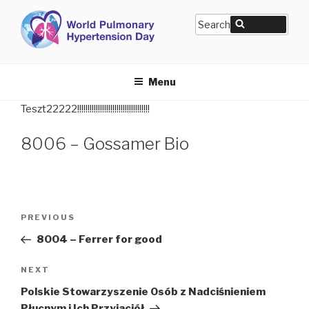
Skip
WORLD PH DAY – MAY 5TH,
Get breathless for PH
Sear
Search
to
for:
2026
content
Menu
Teszt22222!!!!!!!!!!!!!!!!!!!!!!!!!!!!!!!!!!!
8006 – Gossamer Bio
Post
Previous
PREVIOUS
navigation
Post
8004 – Ferrer for good
Next
NEXT
Post
Polskie Stowarzyszenie Osób z Nadciśnieniem
Płucnym i Ich Przyjaciół